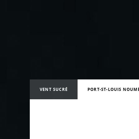
Vava’u aux Tonga
Trajet Port St Louis vers Noumé
Arrivée à Nouméa
VENT SUCRÉ
PORT-ST-LOUIS NOUM