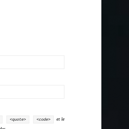
<quote>
<code>
et le