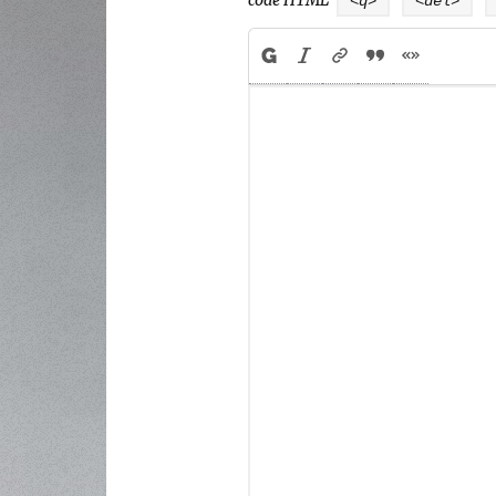
code HTML
<q>
<del>