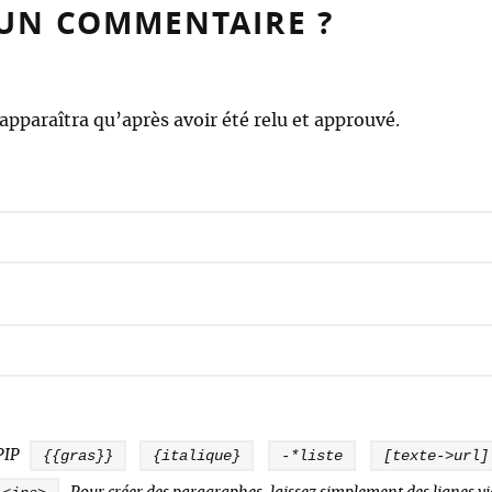
 UN COMMENTAIRE ?
pparaîtra qu’après avoir été relu et approuvé.
SPIP
{{gras}}
{italique}
-*liste
[texte->url]