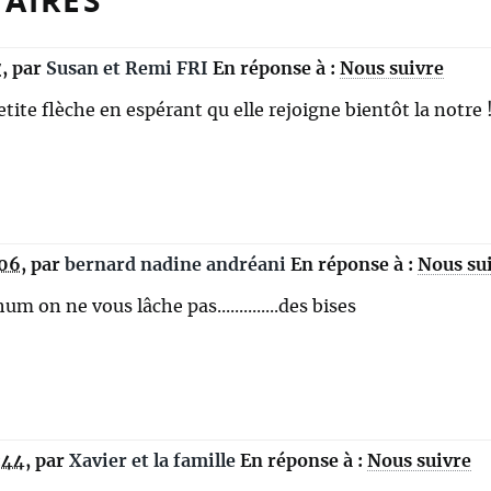
AIRES
7
,
par
Susan et Remi FRI
En réponse à :
Nous suivre
tite flèche en espérant qu elle rejoigne bientôt la notre 
:06
,
par
bernard nadine andréani
En réponse à :
Nous su
m on ne vous lâche pas..............des bises
:44
,
par
Xavier et la famille
En réponse à :
Nous suivre