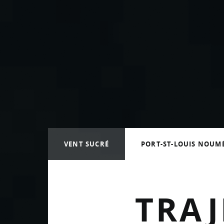
Vava’u aux Tonga
Trajet Port St Louis vers Noumé
Arrivée à Nouméa
VENT SUCRÉ
PORT-ST-LOUIS NOUM
TRAJ