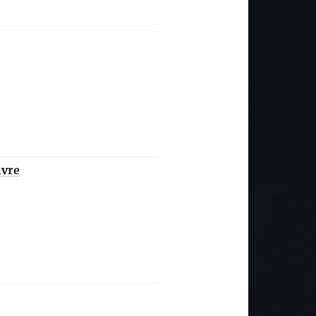
!
ivre