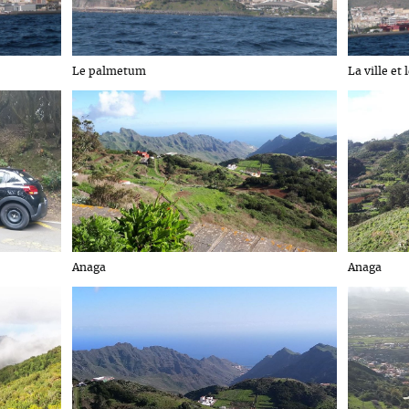
Le palmetum
La ville et 
Anaga
Anaga