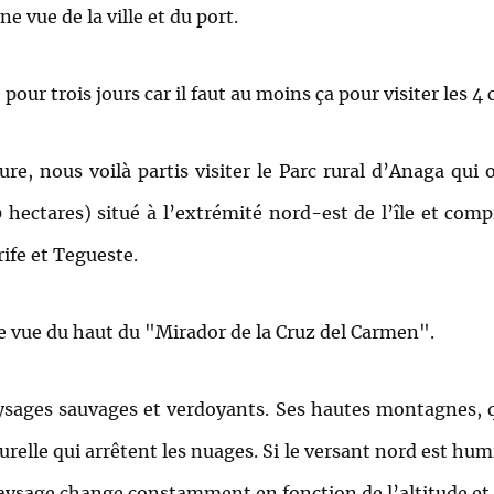
 vue de la ville et du port.
ur trois jours car il faut au moins ça pour visiter les 4 co
re, nous voilà partis visiter le Parc rural d’Anaga qui
hectares) situé à l’extrémité nord-est de l’île et co
ife et Tegueste.
e vue du haut du "Mirador de la Cruz del Carmen".
ysages sauvages et verdoyants. Ses hautes montagnes, q
relle qui arrêtent les nuages. Si le versant nord est hum
paysage change constamment en fonction de l’altitude et 