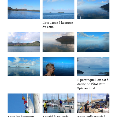
Ilots Tioae à la sortie
du canal
Il parait que l’on est à
droite de l’îlot Porc
Epic au fond
Tous les drapeaux
Touché à Nouméa
Nous voilà arrivés !