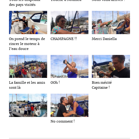
des pays visités
CHAMPAGNE !!
Merci Daniella
On prend le temps de
rincer le moteur à
l’eau douce
OOh !
Bien mérité
La famille et les amis
Capitaine !
sont là
No comment !