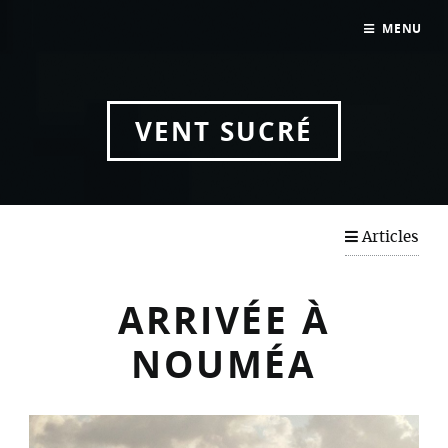
MENU
Trajet Port St Louis vers Nouméa
Arrivée à Nouméa
VENT SUCRÉ
Articles
ARRIVÉE À
NOUMÉA