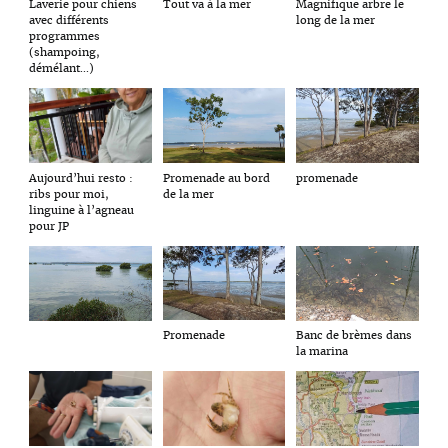
Laverie pour chiens
Tout va à la mer
Magnifique arbre le
avec différents
long de la mer
programmes
(shampoing,
démélant...)
promenade
Aujourd’hui resto :
Promenade au bord
ribs pour moi,
de la mer
linguine à l’agneau
pour JP
Promenade
Banc de brèmes dans
la marina