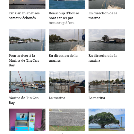
Beaucoup d’house
En direction de la
Tin Can Inlet et ses
boat car ici pas
marina
bateaux échoués
beaucoup d’eau
Pour arriver à la
En direction de la
En direction de la
Marina de Tin Can
marina
marina
Bay
La marina
La marina
Marina de Tin Can
Bay