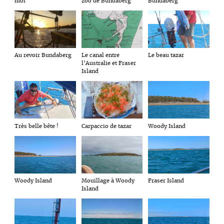
Bundaberg
zoo de Bundaberg
moi
Au revoir Bundaberg
Le canal entre
Le beau tazar
l’Australie et Fraser
Island
Très belle bête !
Carpaccio de tazar
Woody Island
Woody Island
Mouillage à Woody
Fraser Island
Island