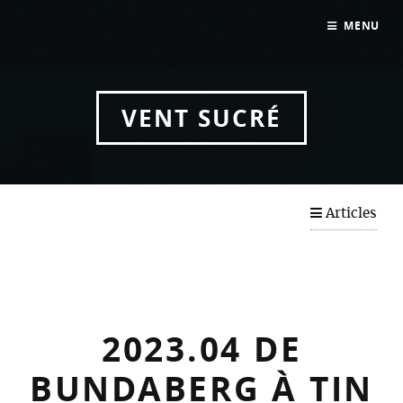
2024-03 De Sydney à Port Stephens
MENU
2024.01 Notre arrivée à SYDNEY !!
2024.02 : Feu d’artifice du 31 décembre
VENT SUCRÉ
2023
Articles
2023.04 DE
BUNDABERG À TIN